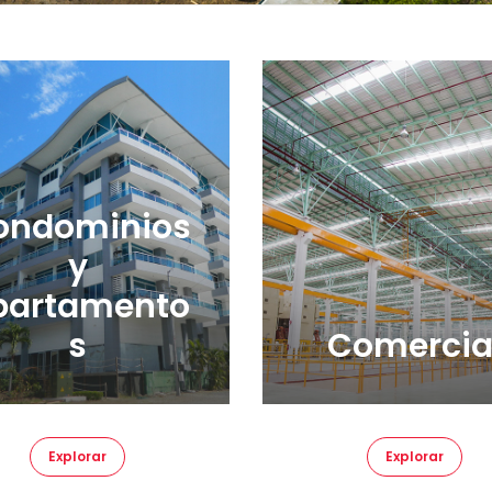
ondominios
y
partamento
s
Comercia
Explorar
Explorar